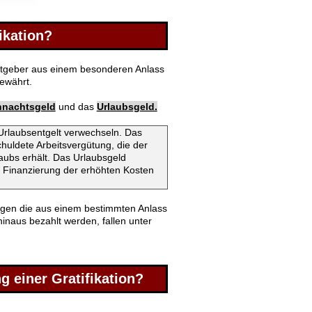
ikation?
beitgeber aus einem besonderen Anlass
ewährt.
hnachtsgeld
und das
Urlaubsgeld.
 Urlaubsentgelt verwechseln. Das
chuldete Arbeitsvergütung, die der
ubs erhält. Das Urlaubsgeld
r Finanzierung der erhöhten Kosten
en die aus einem bestimmten Anlass
naus bezahlt werden, fallen unter
g einer Gratifikation?