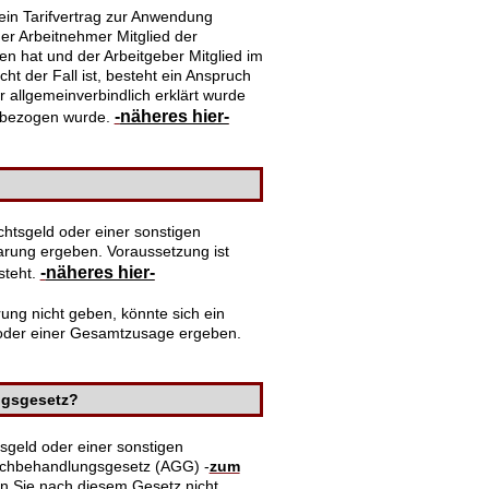
ein Tarifvertrag zur Anwendung
der Arbeitnehmer Mitglied der
en hat und der Arbeitgeber Mitglied im
ht der Fall ist, besteht ein Anspruch
r allgemeinverbindlich erklärt wurde
-
näheres hier-
inbezogen wurde.
htsgeld oder einer sonstigen
barung ergeben. Voraussetzung ist
-
näheres hier-
steht.
rung nicht geben, könnte sich ein
 oder einer Gesamtzusage ergeben.
ngsgesetz?
sgeld oder einer sonstigen
eichbehandlungsgesetz (AGG) -
zum
n Sie nach diesem Gesetz nicht